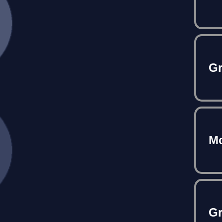
Gr
M
Gr